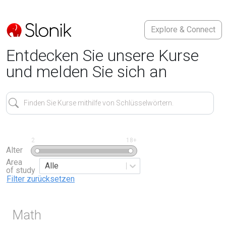
Explore & Connect
Entdecken Sie unsere Kurse
und melden Sie sich an
Finden Sie Kurse mithilfe von Schlüsselwörtern.
2
18+
Alter
Area
Alle
of study
Filter zurücksetzen
Math