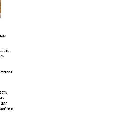
ский
овать
ной
бучение
вать
 мы
 для
дойти к