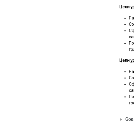
Цели у
Ра
Со
Сф
са
По
гр
Цели у
Ра
Со
Сф
са
По
гр
Goa