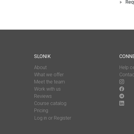
Req
SLONIK
CONN
About
Help c
What we offer
Contac
Meet the team
Work with us
Reviews
Course catalog
Pricing
Log in or Register