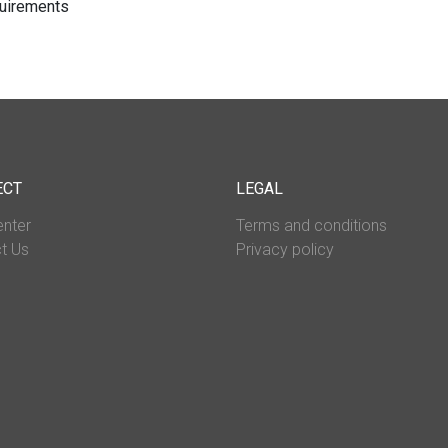
uirements
ECT
LEGAL
enter
Terms and conditions
t Us
Privacy policy