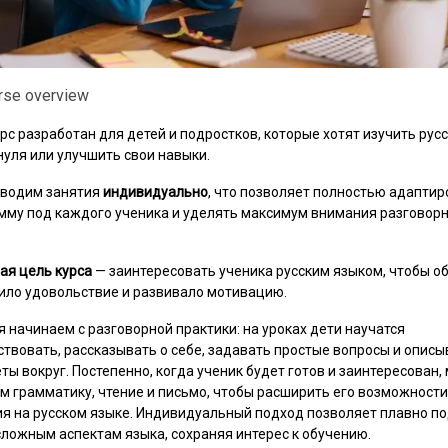
rse overview
урс разработан для детей и подростков, которые хотят изучить рус
нуля или улучшить свои навыки.
водим занятия
индивидуально
, что позволяет полностью адаптир
мму под каждого ученика и уделять максимум внимания разговор
ая цель курса
— заинтересовать ученика русским языком, чтобы о
ило удовольствие и развивало мотивацию.
я начинаем с разговорной практики: на уроках дети научатся
ствовать, рассказывать о себе, задавать простые вопросы и описы
ты вокруг. Постепенно, когда ученик будет готов и заинтересован,
м грамматику, чтение и письмо, чтобы расширить его возможности
я на русском языке. Индивидуальный подход позволяет плавно по
сложным аспектам языка, сохраняя интерес к обучению.