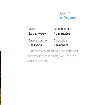
Log In
or Register
Meets
Lesson length
1
x per week
45
minutes
Course duration
Class size
3
lessons
1
learners
Risk-free registration: Not satisfied
with your first lesson, we`ll refund
your payment.