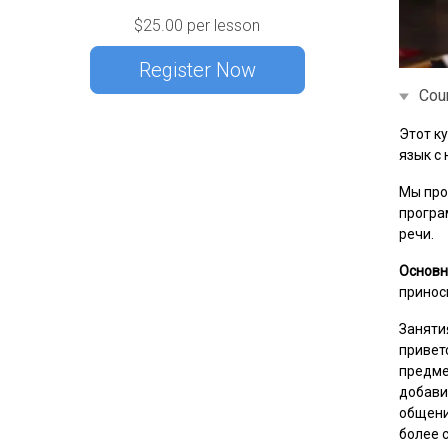
$
25.00
per lesson
Register Now
Cou
Этот к
язык с 
Мы про
програ
речи.
Основн
принос
Заняти
привет
предме
добави
общени
более 