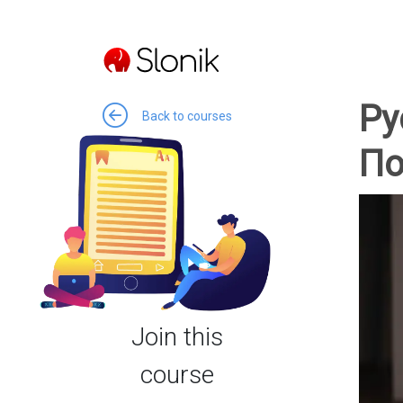
Ру
Back to courses
По
Join this
course